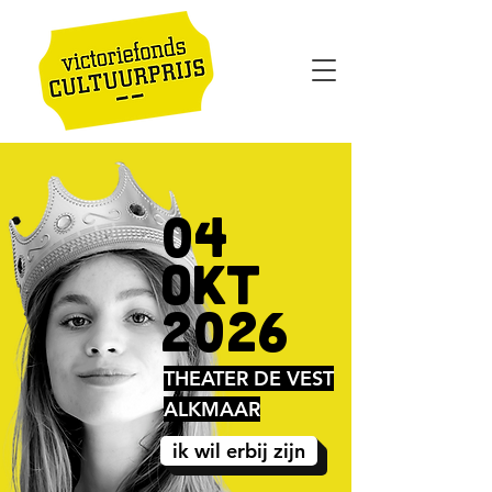
04
okt
2026
THEATER DE VEST
ALKMAAR
ik wil erbij zijn