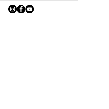
nieuwsbrief
Blijf je graag op de hoogte? Meld je dan
aan voor de nieuwsbrief.
aanmelden
contact
info@victoriefondscultuurprijs.nl
Postadres: Breelaan 2
1829 AS Oudorp NH
KvK-nummer:
41240844
RSIN-nummer:
816788984
plannen en statuten