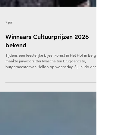
7 jun
Winnaars Cultuurprijzen 2026
bekend
Tijdens een feestelijke bijeenkomst in Het Hof in Bergen
maakte juryvoorzitter Mascha ten Bruggencate,
burgemeester van Heiloo op woensdag 3 juni de vier
winnaars bekend van de Victoriefonds Cultuurprijzen
2026. Visuele Kunsten: Inderjeet Sandhu Podiumkunsten:
Luuk Ransijn Letteren: Yorick Goldewijk Jong Talent:
Yasmin Diktaş V.l.n.r. Inderjeet Sandhu, Yasmin Diktaş
Yorick Goldewijk en Luuk Ransijn Foto: Erna Faust
Tentoonstelling Voorafgaand aan de prijsuitreiking
Visuele Ku